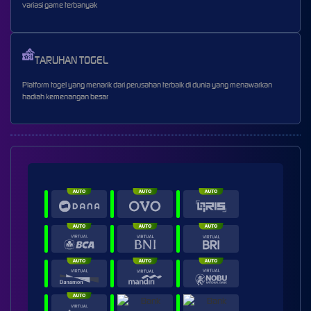
variasi game terbanyak
TARUHAN TOGEL
Platform togel yang menarik dari perusahan terbaik di dunia yang menawarkan
hadiah kemenangan besar