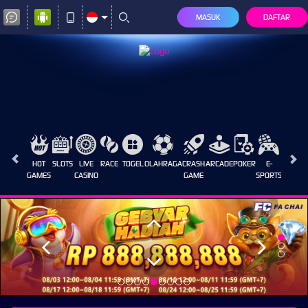
MASUK
DAFTAR
HOT
SLOTS
LIVE
RACE
TOGEL
OLAHRAGA
CRASH
ARCADE
POKER
E-
SABUN
GAMES
CASINO
GAME
SPORTS
AYAM