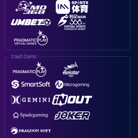
Crash Game