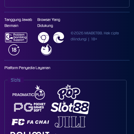
Tanggung Jawab
Browser Yang
Bermain
Didukung
©2026 MIABET88. Hak cipta
dilindungi | 18+
Platform Penyedia Layanan
Slots