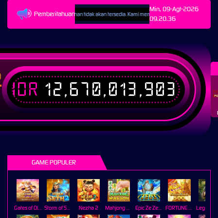
Min, 09-Agt-2026
Pemberitahuan
i, PP Virtual Sports permainan tidak akan tersedia. Kami memohon maaf atas ketidaknyamanan y
09.20.36
IDR
12,670,019,291
T
L
GAME POPULER
Gates of Olympus POP
Storm of Seth 2
Nezha 2
Mahjong MaxWin
Epic Ze Zeus
FORTUNE GARUDA 500