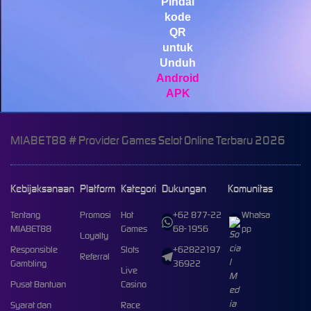
Pindai
kode
QR
untuk
Unduh
Android
APK
MIABET88 # Provider Games Selot Online Terbaru 2026
Kebijaksanaan
Platform
Kategori
Dukungan
Komunitas
Tentang
Promosi
Hot
+62 877-22
Whatsa
MIABET88
Games
68-1956
pp
Loyalty
Responsible
Slots
+62822197
Referral
Gambling
36922
Live
Pusat Bantuan
Casino
Syarat dan
Race