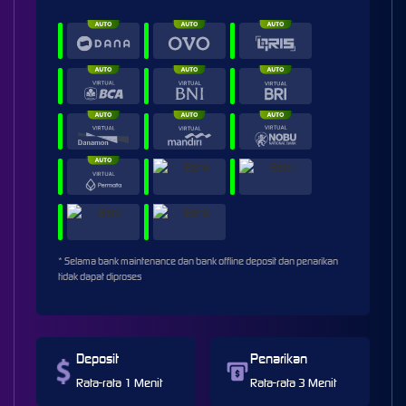
* Selama bank maintenance dan bank offline deposit dan penarikan
tidak dapat diproses
Deposit
Penarikan
Rata-rata 1 Menit
Rata-rata 3 Menit