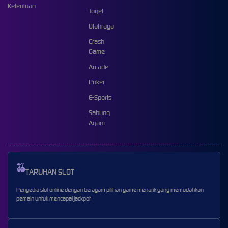
Ketentuan
Togel
Olahraga
Crash
Game
Arcade
Poker
E-Sports
Sabung
Ayam
TARUHAN SLOT
Penyedia slot online dengan beragam pilihan game menarik yang memudahkan
pemain untuk mencapai jackpot