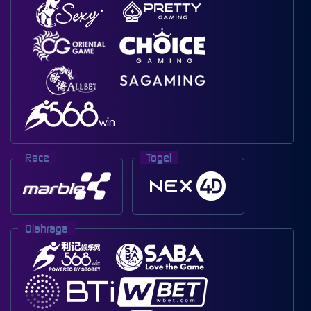
Race
Togel
Olahraga