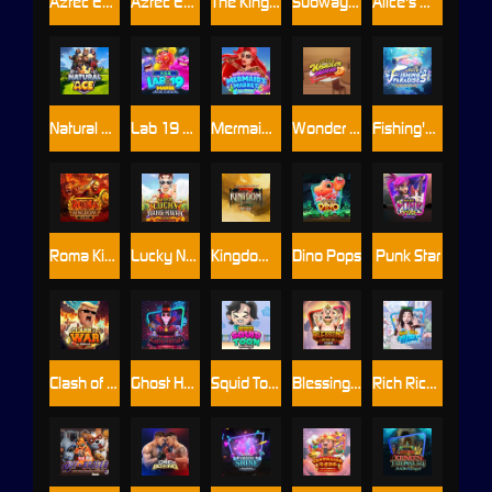
Aztec Empire
Aztec Empire 1000
The King Joker
Subway Runner
Alice's Wonder
Natural Ace
Lab 19 Mania
Mermaid's Market
Wonder Cuisine
Fishing's Paradise
Roma Kingdom
Lucky NangKwak
Kingdom Z
Dino Pops
Punk Star
Clash of War
Ghost House
Squid Toon
Blessing of the Ox
Rich Rich Water