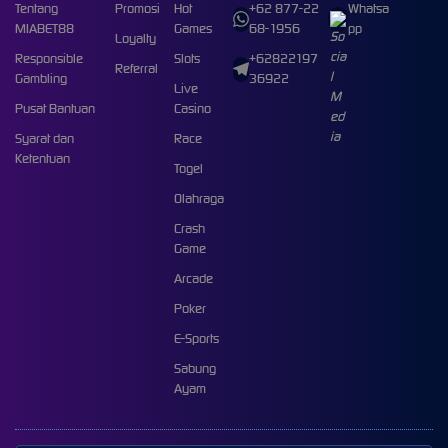
Tentang
Promosi
Hot
+62 877-22
Whatsa
MIABET88
Games
68-1956
pp
Loyalty
Responsible
Slots
+62822197
Referral
Gambling
36922
Live
Pusat Bantuan
Casino
Syarat dan
Race
Ketentuan
Togel
Olahraga
Crash
Game
Arcade
Poker
E-Sports
Sabung
Ayam