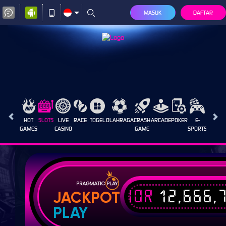
MASUK
DAFTAR
HOT
SLOTS
LIVE
RACE
TOGEL
OLAHRAGA
CRASH
ARCADE
POKER
E-
SABUN
GAMES
CASINO
GAME
SPORTS
AYAM
IDR
12,666,
JACKPOT
PLAY