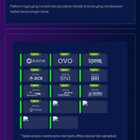
Platform togel yang menarik dari perusahan terbaik di dunia yang menawarkan
hadiah kemenangan besar
* Selama bank maintenance dan bank offline deposit dan penarikan