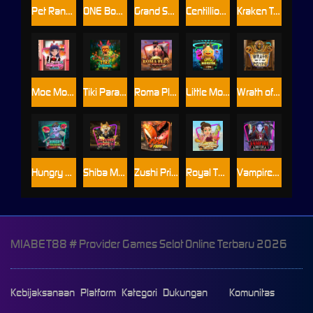
Pet Ranger
ONE Boxing
Grand Shine
Centillion Gods
Kraken Treasure
Moe Moe Cute
Tiki Paradise
Roma Plus
Little Monster
Wrath of Egypt
Hungry Krahung
Shiba Mogul
Zushi Prime
Royal Thai Dessert
Vampire Hunter
MIABET88 # Provider Games Selot Online Terbaru 2026
Kebijaksanaan
Platform
Kategori
Dukungan
Komunitas