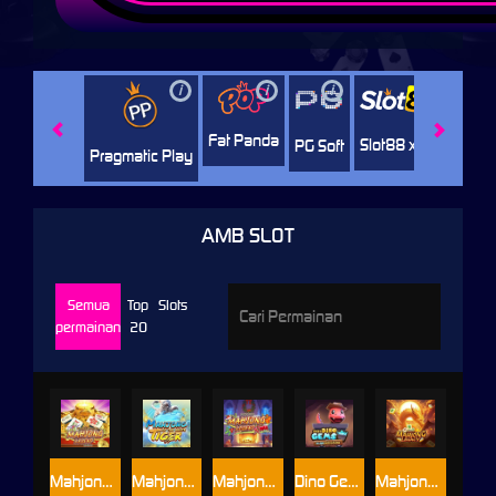
i
i
i
i
i
Facha
Fat Panda
Slot88 x PP
PG Soft
Pragmatic Play
AMB SLOT
Semua
Top
Slots
permainan
20
Mahjong Legend
Mahjong of the White Tiger
Mahjong Legend Xmas
Dino Gems
Mahjong Legacy