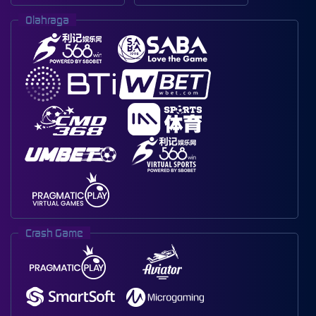
Olahraga
Crash Game