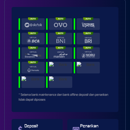
* Selama bank maintenance dan bank offline deposit dan penarikan
tidak dapat diproses
Deposit
Penarikan