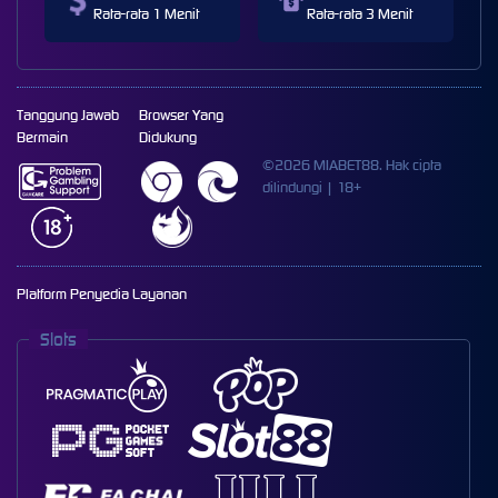
Rata-rata 1 Menit
Rata-rata 3 Menit
Tanggung Jawab
Browser Yang
Bermain
Didukung
©2026 MIABET88. Hak cipta
dilindungi | 18+
Platform Penyedia Layanan
Slots