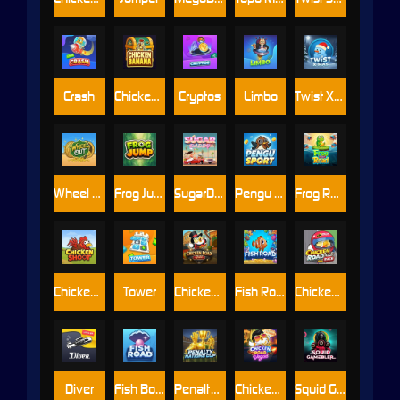
Crash
Chicken Banana
Cryptos
Limbo
Twist X-mas
Wheel Out
Frog Jump
SugarDaddy
Pengu Sport
Frog Road
Chicken Shoot
Tower
Chicken Road Gold
Fish Road
Chicken Road Race
Diver
Fish Boom
Penalty Nations Cup
Chicken Road Vegas
Squid Gamebler