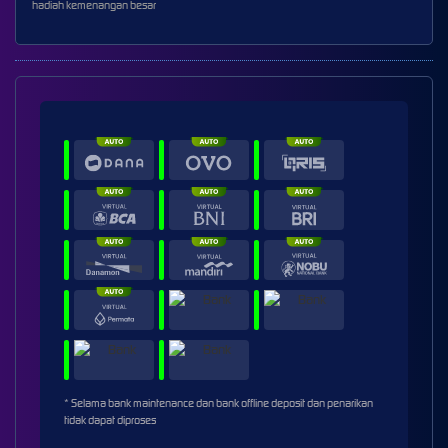
hadiah kemenangan besar
* Selama bank maintenance dan bank offline deposit dan penarikan
tidak dapat diproses