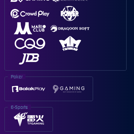
Poker
E-Sports