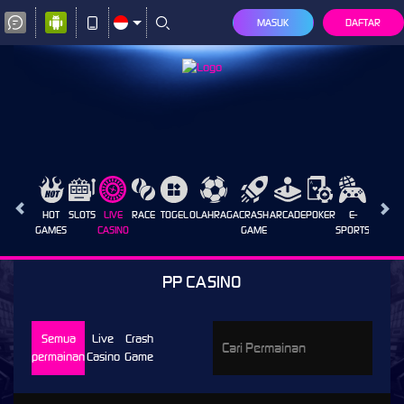
MASUK
DAFTAR
HOT
SLOTS
LIVE
RACE
TOGEL
OLAHRAGA
CRASH
ARCADE
POKER
E-
SABUN
GAMES
CASINO
GAME
SPORTS
AYAM
PP CASINO
Semua
Live
Crash
permainan
Casino
Game